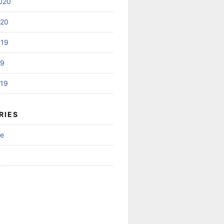
020
020
019
19
019
RIES
ne