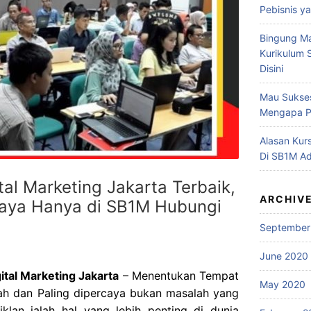
Pebisnis y
Bingung Mau
Kurikulum 
Disini
Mau Sukses 
Mengapa Pe
Alasan Kur
Di SB1M Ad
tal Marketing Jakarta Terbaik,
ARCHIV
caya Hanya di SB1M Hubungi
September
June 2020
ital Marketing Jakarta
– Menentukan Tempat
May 2020
rah dan Paling dipercaya bukan masalah yang
lan ialah hal yang lebih penting di dunia