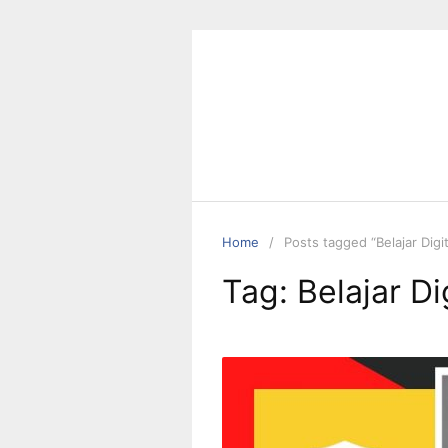
Skip
to
content
Home
Posts tagged “Belajar Digi
Tag:
Belajar Di