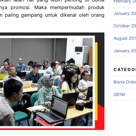
February 2
danya promosi. Maka mempermudah produk
January 2
n paling gampang untuk dikenal oleh orang
October 2
August 20
January 2
CATEGO
Bisnis Onli
SB1M