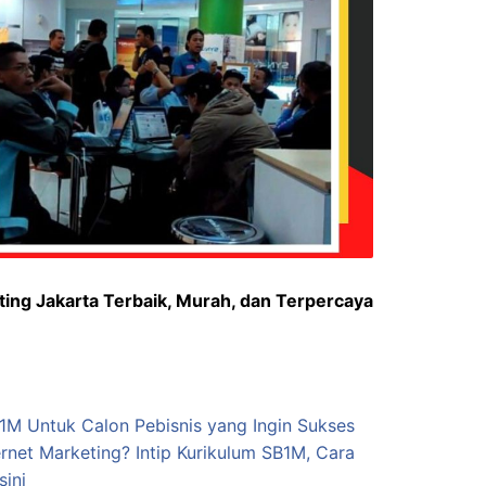
ting Jakarta Terbaik, Murah, dan Terpercaya
B1M Untuk Calon Pebisnis yang Ingin Sukses
ernet Marketing? Intip Kurikulum SB1M, Cara
sini